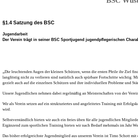
BSC Wüste
§1.4 Satzung des BSC
Jugendarbeit
Der Verein trägt in seiner BSC Sportjugend jugendpflegerischen Chara
„
Die leuchtenden Augen der kleinen Schützen, wenn die ersten Pfeile ihr Ziel f
langfristig nicht zu verlieren sind natürlich auch spürbare Fortschritte wichtig
gezielt auch auf die einzelnen Schützen und ihre individuellen Probleme und Stä
Unsere Jugendlichen nehmen dabei regelmäßig an Meisterschaften von der Vereins-
Wir als Verein setzen auf ein strukturiertes und angeleitetes Training mit Erfol
wird.
Selbstverständlich bieten wir auch ein freies üben für alle jugendlichen Mitgliede
Ergänzend zum sportlichen Training bieten wir nach Bedarf mehrmals im Jahr W
Das bisher erfolgreichste Jugendmitglied aus unserem Verein ist Timo Schott mi