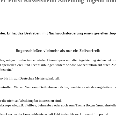
r Forst Rüsselsheim Abteilung Jugend un
kter. Er hat das Bestreben, mit Nachwuchsförderung einen gezielten Jug
Bogenschießen vielmehr als nur ein Zeitvertreib
inden, zeigen uns das immer wieder. Diesen Spass und die Begeisterung stehen bei
. Mit speziellen Ziel- und Technikübungen fördern wir die Konzentration auf einen Z
rken ein.“
 bis hin zur Deutschen Meisterschaft teil.
gskontrollen. Wer am Wettkampf teilnehmen möchte, dem bieten wir das angeleitete T
r die nicht an Wettkämpfen interessiert sind.
orkshops wie, z.B. Pfeilbau, Sehnenbau oder auch zum Thema Bogen Grundeinstell
t dem Gewinn der Europa-Meisterschaft Feld in der Klasse Junioren Compound.